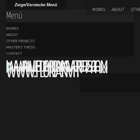
Direkt zum Inhalt
HAUPTMENÜ
Zeige/Verstecke Menü
WORKS
ABOUT
OTHE
Menü
WORKS
ABOUT
OTHER PROJECTS
MASTER’S THESIS
CONTACT