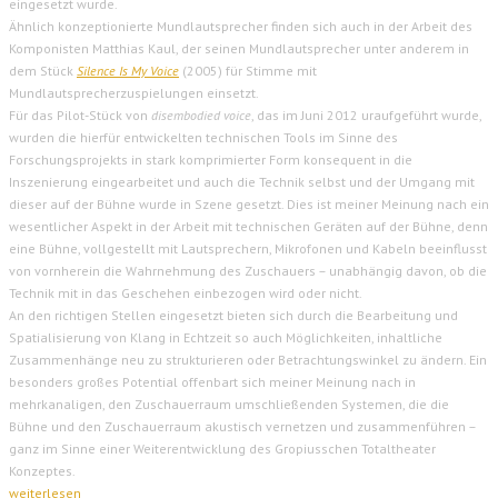
eingesetzt wurde.
Ähnlich konzeptionierte Mundlautsprecher finden sich auch in der Arbeit des
Komponisten Matthias Kaul, der seinen Mundlautsprecher unter anderem in
dem Stück
Silence Is My Voice
(2005) für Stimme mit
Mundlautsprecherzuspielungen einsetzt.
Für das Pilot-Stück von
disembodied voice
, das im Juni 2012 uraufgeführt wurde,
wurden die hierfür entwickelten technischen Tools im Sinne des
Forschungsprojekts in stark komprimierter Form konsequent in die
Inszenierung eingearbeitet und auch die Technik selbst und der Umgang mit
dieser auf der Bühne wurde in Szene gesetzt. Dies ist meiner Meinung nach ein
wesentlicher Aspekt in der Arbeit mit technischen Geräten auf der Bühne, denn
eine Bühne, vollgestellt mit Lautsprechern, Mikrofonen und Kabeln beeinflusst
von vornherein die Wahrnehmung des Zuschauers – unabhängig davon, ob die
Technik mit in das Geschehen einbezogen wird oder nicht.
An den richtigen Stellen eingesetzt bieten sich durch die Bearbeitung und
Spatialisierung von Klang in Echtzeit so auch Möglichkeiten, inhaltliche
Zusammenhänge neu zu strukturieren oder Betrachtungswinkel zu ändern. Ein
besonders großes Potential offenbart sich meiner Meinung nach in
mehrkanaligen, den Zuschauerraum umschließenden Systemen, die die
Bühne und den Zuschauerraum akustisch vernetzen und zusammenführen –
ganz im Sinne einer Weiterentwicklung des Gropiusschen Totaltheater
Konzeptes.
weiterlesen