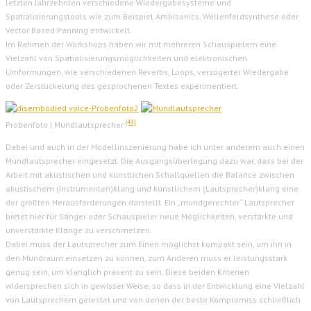
letzten Jahrzehnten verschiedene Wiedergabesysteme und
Spatialisierungstools wie zum Beispiel Ambisonics, Wellenfeldsynthese oder
Vector Based Panning entwickelt.
Im Rahmen der Workshops haben wir mit mehreren Schauspielern eine
Vielzahl von Spatialisierungsmöglichkeiten und elektronischen
Umformungen, wie verschiedenen Reverbs, Loops, verzögerter Wiedergabe
oder Zerstückelung des gesprochenen Textes experimentiert.
(41)
Probenfoto | Mundlautsprecher
Dabei und auch in der Modellinszenierung habe ich unter anderem auch einen
Mundlautsprecher eingesetzt. Die Ausgangsüberlegung dazu war, dass bei der
Arbeit mit akustischen und künstlichen Schallquellen die Balance zwischen
akustischem (Instrumenten)klang und künstlichem (Lautsprecher)klang eine
der größten Herausforderungen darstellt. Ein „mundgerechter“ Lautsprecher
bietet hier für Sänger oder Schauspieler neue Möglichkeiten, verstärkte und
unverstärkte Klänge zu verschmelzen.
Dabei muss der Lautsprecher zum Einen möglichst kompakt sein, um ihn in
den Mundraum einsetzen zu können, zum Anderen muss er leistungsstark
genug sein, um klanglich präsent zu sein. Diese beiden Kriterien
widersprechen sich in gewisser Weise, so dass in der Entwicklung eine Vielzahl
von Lautsprechern getestet und von denen der beste Kompromiss schließlich