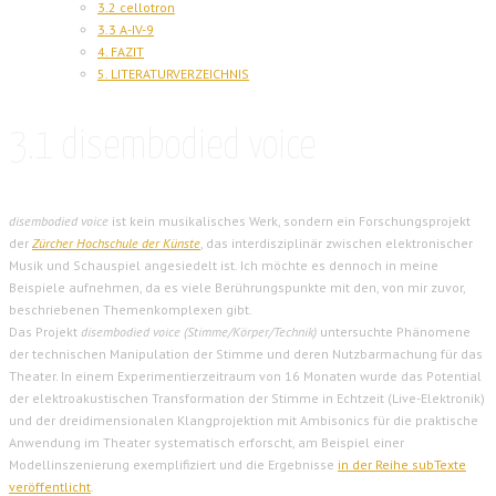
3.2 cellotron
3.3 A-IV-9
4. FAZIT
5. LITERATURVERZEICHNIS
3.1 disembodied voice
disembodied voice
ist kein musikalisches Werk, sondern ein Forschungsprojekt
der
Zürcher Hochschule der Künste
, das interdisziplinär zwischen elektronischer
Musik und Schauspiel angesiedelt ist. Ich möchte es dennoch in meine
Beispiele aufnehmen, da es viele Berührungspunkte mit den, von mir zuvor,
beschriebenen Themenkomplexen gibt.
Das Projekt
disembodied voice (Stimme/Körper/Technik)
untersuchte Phänomene
der technischen Manipulation der Stimme und deren Nutzbarmachung für das
Theater. In einem Experimentierzeitraum von 16 Monaten wurde das Potential
der elektroakustischen Transformation der Stimme in Echtzeit (Live-Elektronik)
und der dreidimensionalen Klangprojektion mit Ambisonics für die praktische
Anwendung im Theater systematisch erforscht, am Beispiel einer
Modellinszenierung exemplifiziert und die Ergebnisse
in der Reihe subTexte
veröffentlicht
.