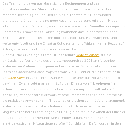
Das Team ging davon aus, dass sich die Bedingungen und das
Selbstverständnis von Stimme als einem performativen Element durch
moderne Technologien und Medien für ein Theater im 21. Jahrhundert
grundlegend ändern und eine neue Auseinandersetzung erfordern. Mit der
interdisziplinären Vernetzung von Theaterwissenschaft, Soundtechnologie und
Theaterpraxis möchte das Forschungsvorhaben dazu einen wesentlichen
Beitrag leisten, indem Techniken und Tools (Soft- und Hardware) neu- und
weiterentwickelt und ihre Einsatzmöglichkeiten und Wirksamkeit in Bezug auf
Akteur, Zuschauer und Theaterraum evaluiert werden.
Die textliche Grundlage bildete Elfriede Jelinks
Rede
Im Abseits
, die sie
anlässlich der Verleihung des Literaturnobelpreises 2004 an sie schrieb.
In der ersten Proben- und Experimentierphase mit Schauspielern und dem
Team des
disembodied voice
Projektes vom 3. bis 5. Januar 2012 konnte ich in
der
roten Fabrik
in Zürich interessante Eindrücke über das Forschungsprojekt
gewinnen. Zwar erlebt man sehr häufig den Einsatz von Mikrophonen im
Schauspiel, immer wieder erscheint dieser allerdings eher willkürlich. Daher
denke ich, ist der Ansatz elektroakustische Transformationen der Stimme für
die praktische Anwendung im Theater zu erforschen sehr nötig und spannend.
In der zeitgenössischen Musik haben schließlich neue technische
Möglichkeiten bereits seit langer Zeit Einzug erhalten in die Arbeit der Künstler.
Gerade in der Neu- beziehungsweise Umgestaltung von Räumen mit
elektroakustischen Mitteln liegen große Möglichkeiten. Dafür wurden in den