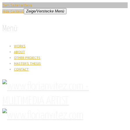
Zum Seitenanfang
Hide Content
Zeige/Verstecke Menü
Menü
WORKS
ABOUT
OTHER PROJECTS
MASTER’S THESIS
CONTACT