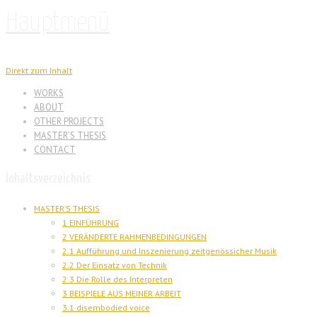
Hauptmenü
Direkt zum Inhalt
WORKS
ABOUT
OTHER PROJECTS
MASTER’S THESIS
CONTACT
Inhaltsverzeichnis
MASTER’S THESIS
1 EINFÜHRUNG
2 VERÄNDERTE RAHMENBEDINGUNGEN
2.1 Aufführung und Inszenierung zeitgenössicher Musik
2.2 Der Einsatz von Technik
2.3 Die Rolle des Interpreten
3 BEISPIELE AUS MEINER ARBEIT
3.1 disembodied voice